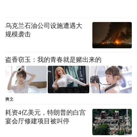
1、场景化智能体：既服务于用户又服务开发
者
乌克兰石油公司设施遭遇大
萤石蓝海大模型虽为核心，但在实际应用中
规模袭击
其本身的复杂度与用户的个性需求间仍存在
一定距离。 萤石以场景化智能体为切入点，
盗香窃玉：我的青春就是赌出来的
推出消费类智能体与开放类智能体。
爽文
耗资4亿美元，特朗普的白宫
宴会厅修建项目被叫停