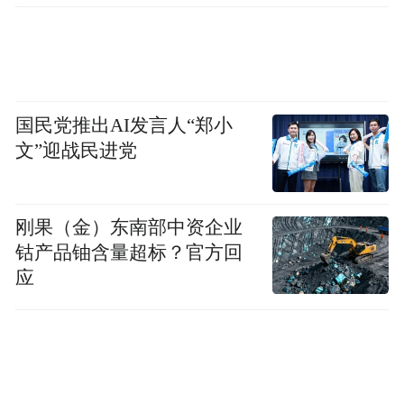
形式为开发者提供底层支撑，进行低代码扩
展后适配具体的应用场景，主要分为物联感
知与智能体的融合及设备互动与智能体的融
合。如结合场景面板适配生成工地感知智能
国民党推出AI发言人“郑小
体（如安全帽识别）、会议感知智能体（如
文”迎战民进党
未到人员提醒）、餐饮感知智能体（如卫生
报告）等垂直场景应用。以及支持多类屏幕
设备，帮助开发者快速构建自己场景下的对
刚果（金）东南部中资企业
话机器人，如情感陪伴机器人、教育机器人
钴产品铀含量超标？官方回
应
等。
2、萤石设备开放：支撑开发者灵活定义端云
融合方式