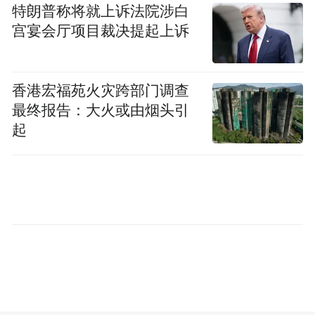
过长期记录老人生活规律生成活跃时间图
特朗普称将就上诉法院涉白
谱，基于此不仅能精准推送异常告警，更能
宫宴会厅项目裁决提起上诉
提前预判潜在风险，为长辈看护大模型提供
坚实的记忆基础。
香港宏福苑火灾跨部门调查
最终报告：大火或由烟头引
针对通用大模型存在的“模型庞大成本高、专
起
用场景泛化弱、特殊场景专属功能难定制”等
行业痛点，萤石蓝海大模型 2.0 依托自身物
联技术优势，创新推出垂直场景混合大模型
能力，具备可定制专用功能、场景化深度优
化、模型轻量化成本低等优势。
目前，模型已落地入户安全、老人看护等多
个消费类垂直场景模型。萤石蓝海大模型研