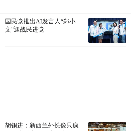
以 4S 店话术分析场景为例，传统方案需经历
国民党推出AI发言人“郑小
设备定制、设备上云、平台对接、算法训
文”迎战民进党
练、业务串联 5 大环节，耗时至少 5 个月，
而基于萤石设备开放能力，开发者工期可以
缩短至3周。
在生猪养殖领域，萤石与合作伙伴开发的智
能育种方案展现了设备开放的技术价值。通
过萤石方案，前端雷达接入萤石云后，边缘
侧算法从毫米波信号中提取种猪生命体征，
云端持续迭代查情算法，形成 "数据采集 - 模
型优化 - 生产应用" 的闭环，解决传统养殖中
胡锡进：新西兰外长像只疯
查情、配种高度依赖人工的痛点，提升了猪