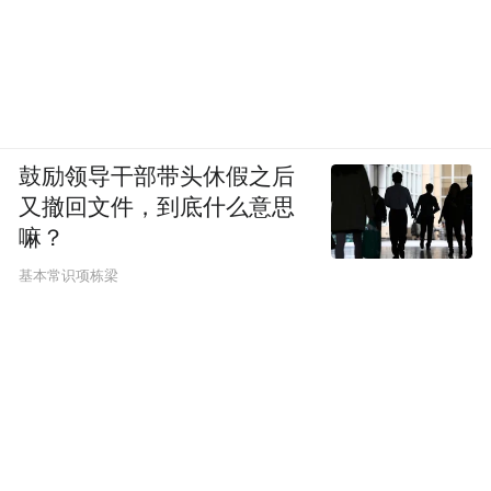
词，云端大模型生成索引标签，让老板从数
小时录像回溯中解放出来；某Vlog 相机品牌
通过萤石接入SDK，让设备支持快速上云，
同时使用萤石APP开放组件，使得相机兼容
萤石APP中的绑定和观看视频功能，闲置时
鼓励领导干部带头休假之后
秒变家用摄像头，无需自建 IoT、流媒体等
又撤回文件，到底什么意思
云服务即可实现功能拓展。
嘛？
基本常识项栋梁
结语
在大模型火热发展的当下，萤石蓝海大模型
2.0深耕垂直领域、EZVIZ HomePlay OS 全栈
开放，以 "技术助力 + 生态共建"实现垂直场
景智能化的突破，帮助更多个体及企业解决