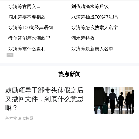
发负责人王晟透露，未来，萤石将通过“专用
数据 + 平台框架 + 技术底座”的驱动体系，持
续拓展更多的消费类场景，同时与开发者共
创，实现无人值守、家畜养殖等行业类场景
的混合大模型，全方位满足客户的垂直化需
求。
EZVIZ HomePlay OS 全栈开放 面向碎片化
热点新闻
AI场景全面升级
鼓励领导干部带头休假之后
又撤回文件，到底什么意思
官方表示，2025 年 EZVIZ HomePlay OS 在
嘛？
架构层面实现场景化智能体、萤石设备开
基本常识项栋梁
放、萤石 APP 开放三大维度的全面升级。