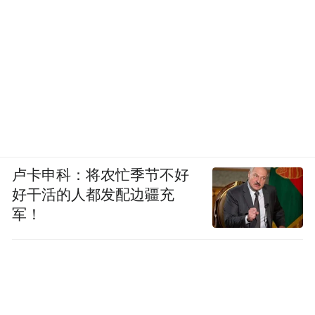
萤石APP开放的产品架构提供用户模块、设
备模块、音视频模块、消息模块、AI 模块五
大核心组件，开发者无需自建 IoT 基础设
卢卡申科：将农忙季节不好
施，只需结合业务逻辑，调度设备端、云端
好干活的人都发配边疆充
的算力和算法，便能实现各种场景的智能
军！
化。
例如，某面料商通过萤石APP 开放组件搭建
智能检索系统，设备端小模型识别语音关键