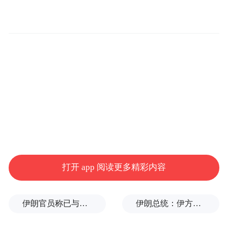
在感知能力升级层面，萤石蓝海大模型 2.0
打破单点感知与浅层分类的局限。以动物识
别为例，其自研鸟类识别算法可支持超过
7100 种常见鸟类的精准识别，而危险动物识
别能力则覆盖熊、狼、虎等 36 种大类及 150
余种细分种类，在欧美等区域的农场、庭院
场景中，可实时检测大型危险动物并提前触
发安全预警。
打开 app 阅读更多精彩内容
同时，理解能力全面升级，模型具备更复杂
的多模态解析能力。视觉理解模型不仅支持
伊朗官员称已与阿曼就霍尔木兹海峡通行问题明确总体框架
伊朗总统：伊方未在涉谅解备忘录的谈判中作任何让步
2 分钟以内的视频内容理解，还能同时处理