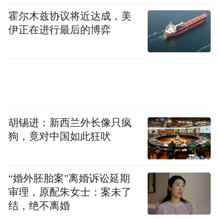
霍尔木兹协议将近达成，美
伊正在进行最后的博弈
消费类智能体主要服务于萤石APP用户。“基
础智能体”通过语音交互实现智能硬件控制、
告警消息、录像检索等功能，简化用户操作
流程；“长辈看护智能体”实时监测长辈日常
胡锡进：新西兰外长像只疯
活动，在跌倒、长时间未活动等危险情况发
狗，竟对中国如此狂吠
生时精准预警；“智能入户智能体”则专注入
户场景，可识别可疑徘徊、辅助快递签收
等。
“婚外胚胎案”离婚诉讼延期
审理，原配朱女士：案未了
开放类智能体服务于开发者，以框架或组件
结，绝不离婚