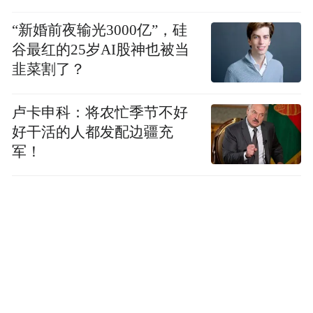
当下，标准品已无法满足场景化的创新需
“新婚前夜输光3000亿”，硅
求。因此，萤石将全栈开放的能力延展到设
谷最红的25岁AI股神也被当
备硬件层面，让开发者在端到端智能物联方
韭菜割了？
案的全链路中实现业务创新。
卢卡申科：将农忙季节不好
好干活的人都发配边疆充
军！