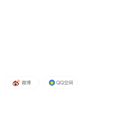
多通道视频信息，如萤石人脸视频锁可实时
识别 “穿着黑色外套的男主人拿着纸箱回家
了”的场景；听觉领域则突破基础闲聊问答功
能，实现 50 种以上声音事件的理解及 10 种
声音维度的宠物情绪识别；在此基础上开发
的多维度混合理解模型，更能同时整合视
觉、听觉、健康传感、运动传感等多模态信
号进行综合分析。
记忆系统的升级则让 AI 有了 "经验积累" 的
能力。通过构建目标画像、设备画像、用户
画像的专用存储体系，模型能够实现行为分
析及预测——如在长辈看护场景中，系统通