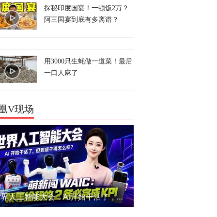
探秘印度国宴！一顿饭2万？
阿三国宴到底有多离谱？
用3000只生蚝做一道菜！最后
一口人麻了
凰V现场
世界人工智能大会：AI开始干活了，但到底干的怎么样？萌新闯WAIC