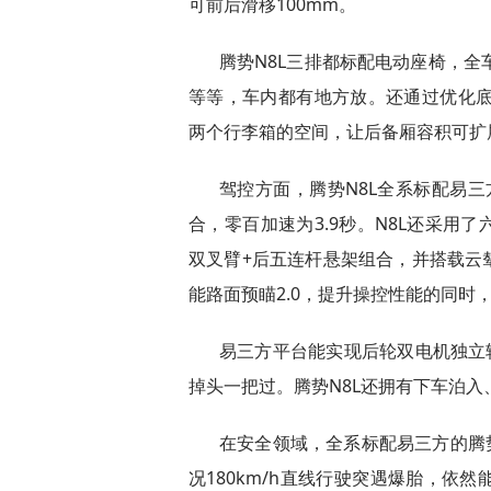
可前后滑移100mm。
腾势N8L三排都标配电动座椅，全
等等，车内都有地方放。还通过优化底
两个行李箱的空间，让后备厢容积可扩展
驾控方面，腾势N8L全系标配易三
合，零百加速为3.9秒。N8L还采用
双叉臂+后五连杆悬架组合，并搭载云
能路面预瞄2.0，提升操控性能的同时
易三方平台能实现后轮双电机独立转
掉头一把过。腾势N8L还拥有下车泊
在安全领域，全系标配易三方的腾
况180km/h直线行驶突遇爆胎，依