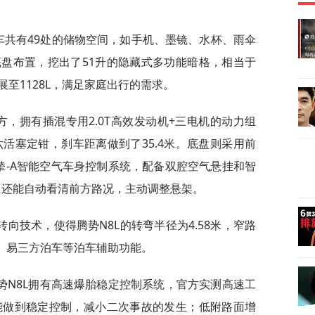
车共有49处的储物空间，如手机、墨镜、水杯、雨伞
盘布置，挖出了51升的隐藏式多功能暗格，相当于
至1128L，满足家庭出行的需求。
方，拥有插混专用2.0T高效发动机+三电机的动力组
了六活塞定钳，刹车距离做到了35.4米。底盘则采用前
辇-A智能空气车身控制系统，配备双腔空气悬挂和智
，还能自动看清前方路况，主动调整悬架。
向技术，使得腾势N8L的转弯半径为4.58米，窄路
入、易三方泊车等泊车辅助功能。
势N8L拥有高速爆胎稳定控制系统，官方实测高速工
然能做到稳定控制，减小二次事故的发生；低附路面增