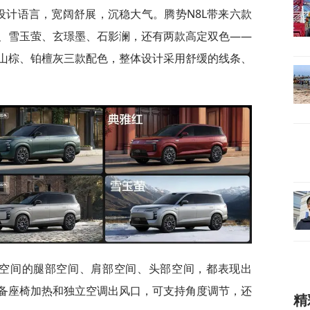
设计语言，宽阔舒展，沉稳大气。腾势N8L带来六款
、雪玉萤、玄璟墨、石影澜，还有两款高定双色——
山棕、铂檀灰三款配色，整体设计采用舒缓的线条、
部空间的腿部空间、肩部空间、头部空间，都表现出
备座椅加热和独立空调出风口，可支持角度调节，还
精