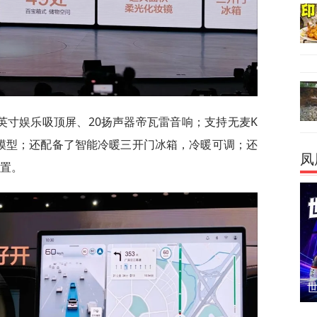
3英寸娱乐吸顶屏、20扬声器帝瓦雷音响；支持无麦K
ek大模型；还配备了智能冷暖三开门冰箱，冷暖可调；还
凤
配置。