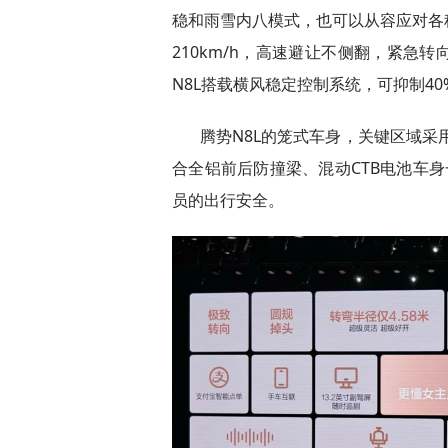
稳和雨雪内八模式，也可以从容应对各
210km/h，高速避让不侧翻，紧急
N8L搭载横风稳定控制系统，可抑制4
腾势N8L的笼式车身，关键区域采用
合全铝前后防撞梁、混动CTB电池车
员的出行安全。