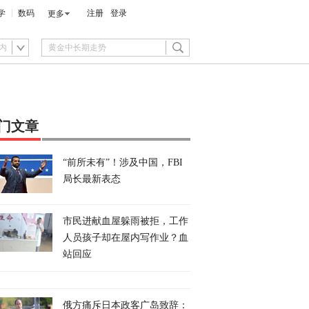
学
数码
注册
登录
更多
内
门文章
“前所未有”！涉及中国，FBI
局长最新表态
市民进献血屋躲雨被拒，工作
人员孩子却在屋内写作业？血
站回应
俄方痛斥日本政客广岛致辞：