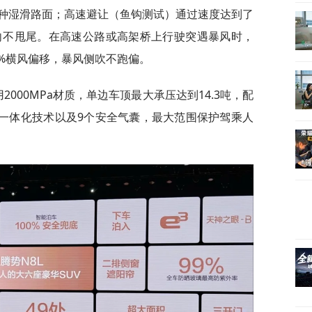
种湿滑路面；高速避让（鱼钩测试）通过速度达到了
转向不甩尾。在高速公路或高架桥上行驶突遇暴风时，
0%横风偏移，暴风侧吹不跑偏。
2000MPa材质，单边车顶最大承压达到14.3吨，配
身一体化技术以及9个安全气囊，最大范围保护驾乘人