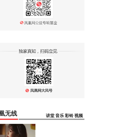
凰无线
讲堂
音乐
彩铃
视频