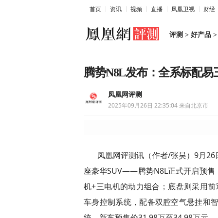
首页
资讯
视频
直播
凤凰卫视
财经
评测
>
好产品
腾势N8L发布：全系标配易三方
凤凰网评测
2025年09月26日 22:35:04
来自北京市
凤凰网评测讯（作者/张昊）9月2
座豪华SUV——腾势N8L正式开启预
机+三电机的动力组合；底盘则采用前
车身控制系统，配备双腔空气悬挂和智能
统。新车预售价31.98万至34.98万元。