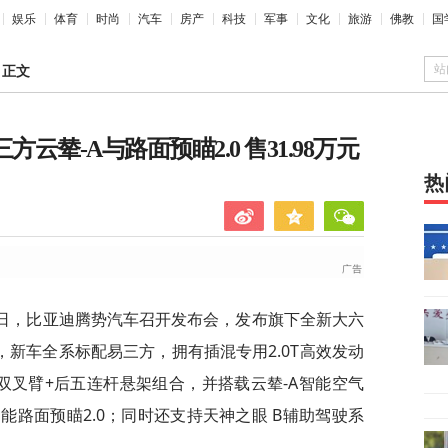
娱乐
体育
时尚
汽车
房产
科技
军事
文化
旅游
佛教
国
站
>
正文
云辇-A与路面预瞄2.0 售31.98万元
热
6日，比亚迪腾势汽车召开发布会，发布旗下全新大六
售，新车全系标配易三方，拥有插混专用2.0T高效发动
双叉臂+后五连杆悬架组合，并搭载云辇-A智能空气
路面预瞄2.0；同时还支持天神之眼 B辅助驾驶系