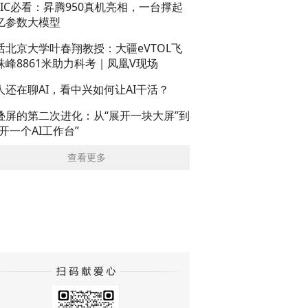
AIC必看：昇腾950真机亮相，一台撑起
亿参数大模型
话北京大学叶春翔教授：大疆eVTOL飞
珠峰8861米助力科考｜凤凰V现场
人还在聊AI，看中兴如何让AI干活？
叠屏的第二次进化：从“展开一块大屏”到
展开一个AI工作台”
查看更多