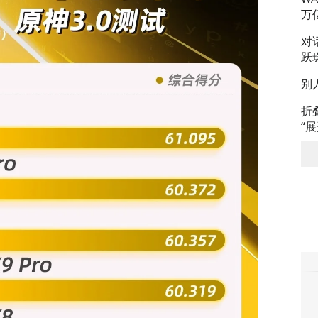
万
对
跃
别
折
“