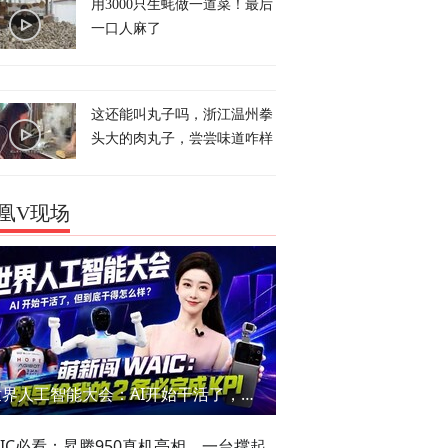
用3000只生蚝做一道菜！最后
一口人麻了
这还能叫丸子吗，浙江温州拳
头大的肉丸子，尝尝味道咋样
凰V现场
世界人工智能大会：AI开始干活了，但到底干的怎么样？萌新闯WAIC
AIC必看：昇腾950真机亮相，一台撑起