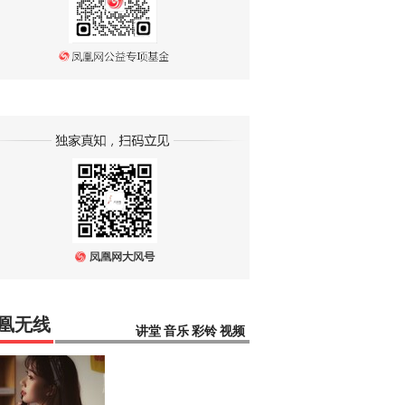
凰无线
讲堂
音乐
彩铃
视频