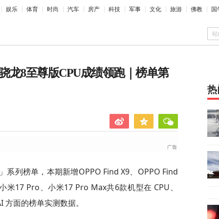
娱乐
体育
时尚
汽车
房产
科技
军事
文化
旅游
佛教
国
站
代骁龙8至尊版CPU成绩领跑｜榜单第
热
榜单，本期新增OPPO Find X9、OPPO Find
Pro、小米17 Pro、小米17 Pro Max共6款机型在 CPU、
AI 方面的榜单实测数据。