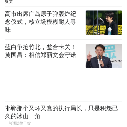
回顾 macOS 安全发展历程，从全盘加密、系
爽文
统完整性保护、内置恶意软件防护，到
高市出席广岛原子弹轰炸纪
Touch ID、T2 安全芯片、Apple Silicon 专属
念仪式，核立场模糊耐人寻
安全设计、XProtect 迭代升级，再到移动设
味
备管理、零接触部署、强制代码签名等机制
蓝白争抢竹北，整合卡关！
落地，苹果通过持续技术迭代，不断完善
黄国昌：相信郑丽文会守诺
Mac 系统的安全防护能力，为用户打造更可
靠的安全使用环境。
邯郸那个又坏又蠢的执行局长，只是积怨已
久的冰山一角
一句话法律干货