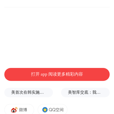
在量子安全加密领域，苹果处于行业领先位
置，已在多类通信协议中部署量子安全加密
技术，重点保护涉及敏感用户信息的应用，
防范加密通信被大规模窃取。目前苹果已推
打开 app 阅读更多精彩内容
出 iMessage PQ3，为 TLS 和 HTTPS 接入后
量子技术，并将后量子密码学能力集成到
美首次在韩实施自杀式FPV无人机演习
美智库交底：我们调研了全球4.2万人的中美偏好，民心已有惊人巨变
corecrypto 核心加密库，持续推进量子安全防
护体系完善。