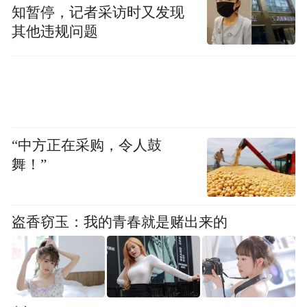
知暂停，记者采访时又发现
FileVault 功能，将恢复密钥移入用户端到端
其他违规问题
加密的密码 App，从机制上避免恢复密钥被
泄露或丢失。macOS 26.3.1 同步推出后台安
全性改进，在常规软件更新间隔期，为 Safari
浏览器、WebKit 框架栈及其他系统库提供渐
进式修复与额外安全补丁，实现高频次、小
“中方正在采购，令人鼓
规模的安全防护升级。
舞！”
此外，苹果安全漏洞奖励计划持续激励安全
研究，表彰助力发现设备、软件及服务安全
盗香窃玉：我的青春就是赌出来的
隐私漏洞的相关工作，目前已累计发放 200
万美金奖励。