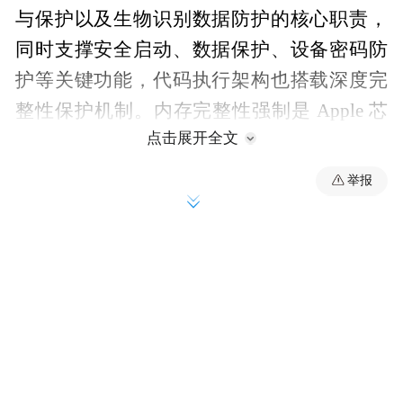
与保护以及生物识别数据防护的核心职责，
同时支撑安全启动、数据保护、设备密码防
护等关键功能，代码执行架构也搭载深度完
整性保护机制。内存完整性强制是 Apple 芯
点击展开全文
片最新落地的安全能力，该功能随 iPhone 17
发布，现已覆盖搭载 A19 芯片的 iPhone、
举报
M5 芯片的 iPad 与 Mac 机型，通过硬件设计
与系统软件深度融合，显著提升针对内存安
全漏洞的防护水平，弥补行业普遍存在的同
类安全短板。