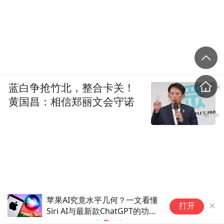
蓝白争抢竹北，整合卡关！
黄国昌：相信郑丽文会守诺
苹果macOS屏幕共享服务曝重
苹
打开
大漏洞：可令黑客直接控制目标
洞
设备