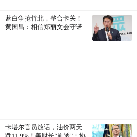
蓝白争抢竹北，整合卡关！
黄国昌：相信郑丽文会守诺
卡塔尔官员放话，油价两天
跌11.9%！美财长“剧透”：协