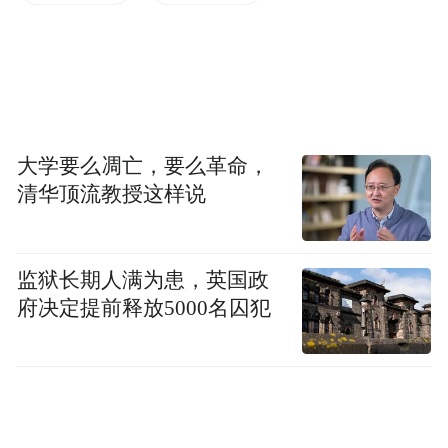
macOS 构建了主动式恶意软件防御体系，系
统加密封装改变了传统管理员权限运行带来
的安全隐患，应用公证机制可在恶意软件构
建乃至部署前完成监控拦截，颠覆传统被动
杀毒模式。同时 XProtect 搭载支持特征检测
大学要么凋亡，要么革命，
与行为检测的新一代防病毒系统并集成修复
清华顶流教授这样说
功能，苹果会结合公证拦截、XProtect 签名
库更新、开发者证书吊销等多种手段，全方
监狱长期人满为患，英国政
位阻断恶意软件攻击。
府决定提前释放5000名囚犯