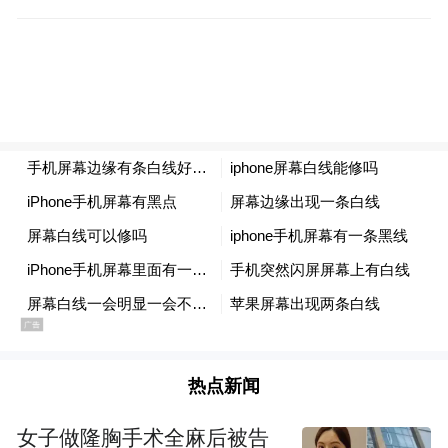
macOS Tahoe 26.4 进一步强化社会工程学攻
击防护，当经验不足的用户向终端粘贴内容
时系统会自动弹出警告，搭配 XProtect 已知
恶意脚本拦截能力与终端警告功能，有效防
范诱导粘贴命令、下载脚本类攻击，新 Mac
完成初始设置后的 24 小时内以及已安装
Xcode 等开发者工具的用户不会触发新手警
热点新闻
告，而针对已知恶意来源的粘贴行为，系统
女子做隆胸手术全麻后被告
始终会进行安全提醒。该版本还优化