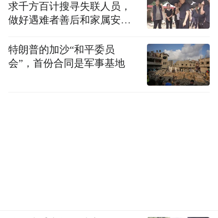
微距镜头，主摄支持 OIS 光学防抖，满足日
求千方百计搜寻失联人员，
做好遇难者善后和家属安抚
常拍摄需求。
工作
系统层面，红魔 11S Pro 系列搭载
特朗普的加沙“和平委员
会”，首份合同是军事基地
REDMAGIC OS 11.5，内置红魔姬 Mora 智能
体，支持 AI 战术教练、魔姬嘴替功能，可在
游戏中提供战术参考与快捷社交回复。该机
型也成为穿越火线手游职业联赛、暗区突围
大师赛、使命召唤手游大师杯、英雄联盟手
游超级联赛、QQ 飞车手游 S 联赛的指定用
机。