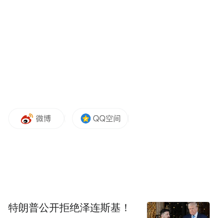
器投屏等外接方式，可快速切换掌机、游戏
主机、移动 PC 的使用形态，配合红魔投屏
助手，能实现 1080P/185Hz、4K/144Hz 的低
延迟无黑边投屏。
特朗普公开拒绝泽连斯基！
散热方面红魔延续了自身的技术优势，全系