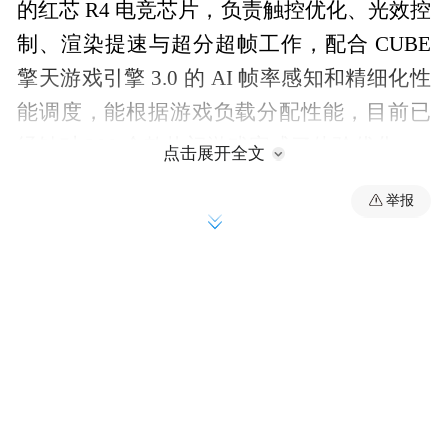
的红芯 R4 电竞芯片，负责触控优化、光效控
制、渲染提速与超分超帧工作，配合 CUBE
擎天游戏引擎 3.0 的 AI 帧率感知和精细化性
能调度，能根据游戏负载分配性能，目前已
经针对 200 余款热门游戏完成了体验优化。
点击展开全文
举报