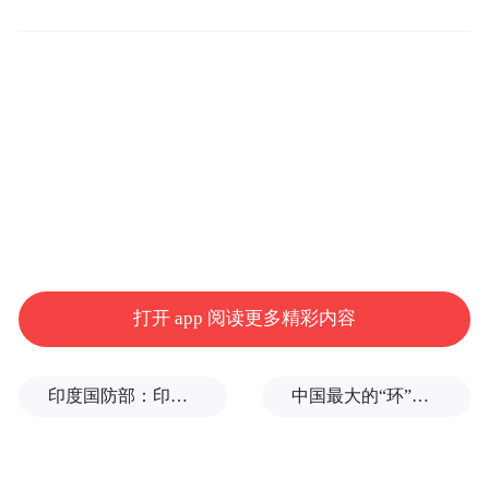
本次产品的核心突破点在于跨端游戏体验，
红魔通过实验室自研转译引擎，突破了手机
打开 app 阅读更多精彩内容
与 PC 系统的指令壁垒，手机自带 PC 模拟器
且支持 Steam 互通，玩家扫码登录 Steam 账
印度国防部：印度成功试射“烈火-4”中程弹道导弹，可携带常规弹头和核弹头
中国最大的“环”，要来了
号即可同步云端存档，在手机上直接游玩 PC
端 3A 游戏。同时手机支持手柄、键鼠、显示