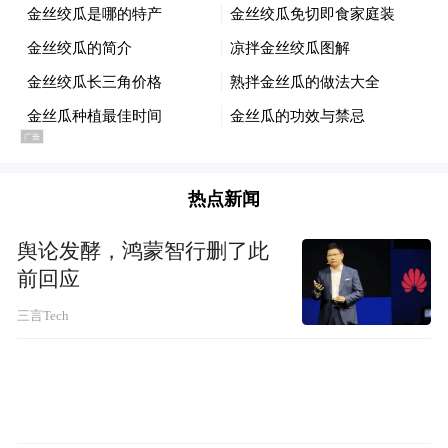
外观设计上，红魔 11S Pro 系列做到了背部
纯平无凸起，红魔 11S Pro + 提供氘锋透明暗
热点新闻
夜、氘锋透明银翼两款透明配色，可直观看
舆论发酵，鸿蒙智行删了此
到内部水冷引擎与无线充电模块；红魔 11S
前回应
Pro 则有暗夜骑士、银翼战神两款配色，通过
三言Tech
光哑同体、浮雕星轨等工艺提升质感，机身
肩键、腰部、LOGO 等位置还支持 RGB 灯
效，强化电竞视觉效果。