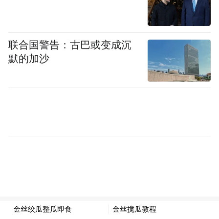
搭载 ICE 魔冷风水双冷散热系统，主动散热
风扇驭风 4.0 转速可达 24000r/min，配备 43
片超薄飓风扇，风噪控制在 30dB 以内，还
联合国警告：古巴或变成沉
支持 IPX8 防水。红魔 11S Pro + 在此基础上
默的加沙
升级了脉动水冷引擎，采用 AI 服务器同款氟
化液、压电陶瓷微泵等技术，将水冷、风
冷、液态金属与 VC 散热结合，快速带走核
心热量，保障长时间高负载场景下的性能稳
定。