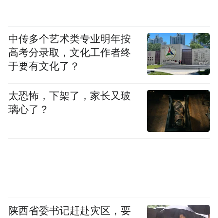
中传多个艺术类专业明年按
高考分录取，文化工作者终
于要有文化了？
操控与日常体验层面，手机搭载新思触控芯
片，瞬时触控采样率 3000Hz、多指触控采样
太恐怖，下架了，家长又玻
率 360Hz，配合 MagicTouch 4.0 算法支持湿
璃心了？
手触控，独立 IC 触控双肩键采样率达
520Hz。音频配备 1015+1115E 双扬声器、
3.5mm 耳机孔，通过 DTS:X ULTRA 认证，X
轴超线性马达可实现 4D 立体震感，同时配
备 Wi-Fi 7、NFC、红外遥控等配置。影像方
面后置 5000 万主摄、5000 万广角与 200 万
陕西省委书记赶赴灾区，要