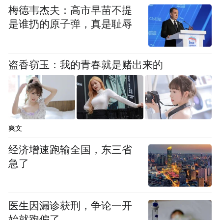
梅德韦杰夫：高市早苗不提
是谁扔的原子弹，真是耻辱
盗香窃玉：我的青春就是赌出来的
屏幕部分搭载 6.85 英寸悟空屏 2.0 真无孔全
爽文
面屏，屏占比 95.3%，黑边仅 1.25mm，无挖
经济增速跑输全国，东三省
孔、无刘海的设计让游戏视野更完整。屏幕
急了
采用第八代屏下摄像技术，搭载 1600 万像素
屏下前摄，支持 1.5K 分辨率与 144Hz 高刷，
医生因漏诊获刑，争论一开
京东方 X10 屏下发光材料让屏幕功耗降低
始就跑偏了