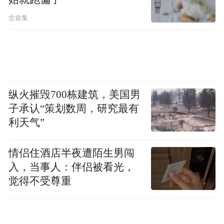
10%、寿命提升 30%，同时通过 SGS 及 TÜV
念兹集
莱茵低蓝光护眼认证，全系标配 3D 超声波
指纹解锁。
续航与快充上，红魔 11S Pro 配备 8000mAh
电池，支持 80W 快充，是红魔史上容量最大
纵火摧毁700栋建筑，美国男
的电池；红魔 11S Pro + 搭载 7500mAh 电
子承认“策划数周，研究最有
利天气”
池，支持 120W 魔闪快充与 80W 无线快充，
兼顾长续航与灵活补能需求。
情侣住酒店半夜遭陌生男闯
入，当事人：伴侣被看光，
觉得不受尊重