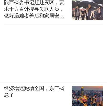
陕西省委书记赶赴灾区，要
求千方百计搜寻失联人员，
做好遇难者善后和家属安抚
工作
价格与发售方面，红魔 11S Pro 系列于 5 月
18 日 18:00 全渠道开售。红魔 11S Pro 暗夜
骑士 / 银翼战神 12GB+256GB 版本售价 5499
元，叠加国补后到手价 4999 元起；氘锋透明
版 12GB+256GB 售价 6199 元，
经济增速跑输全国，东三省
16GB+512GB 售价 6999 元，16GB+1TB 售
急了
价 7999 元。首销期间支持 12 期白条免息，