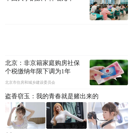
行驶途中系统曾发起变道超车决策，随即快
速识别到左侧车道不具备通行条件，立即撤
回变道策略，回到原车道行驶，决策修正响
应及时。
北京：非京籍家庭购房社保
个税缴纳年限下调为1年
在一处多车流交汇的复杂路口，右侧辅路右
北京市住房和城乡建设委员会
转车辆与本车右转路线汇入同一车道，加之
非机动车干扰，三个方向的车流同时汇入单
盗香窃玉：我的青春就是赌出来的
条车道。系统在此处持续判断车道选择，因
右侧车辆跟车距离较远，未贸然前进，直至
左侧车辆让行后才顺利汇入，整体通行节奏