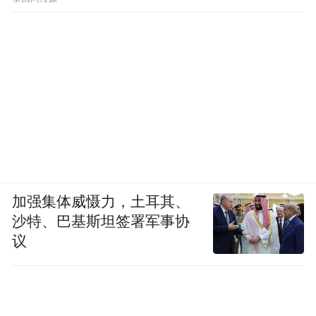
次手动接管通过路口。该路段系统的行驶节
奏存在明显问题，行至路口时车速过快，本
质是车道选择判断失误，未能提前识别右转
需求。
后续路段，系统在面对横穿的非机动车时，
依旧表现得畏手畏脚、不敢前进。就在测试
过程中，一名外卖骑手高速横穿马路，系统
无法完全预判其运动轨迹，车辆距离骑手极
加强集体威慑力，土耳其、
近时仍未及时停车让行，存在刮蹭风险，我
沙特、巴基斯坦签署军事协
们紧急手动接管制动，这是本次第七次接
议
管。整体来看，一旦涉及与非机动车的博弈
场景，系统就会陷入犹豫，决策稳定性不
足。完成右转后，本次晚高峰智驾测试正式