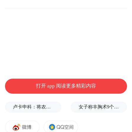
行驶至前方匝道入口前，车辆在通过公交限
打开 app 阅读更多精彩内容
时车道后，系统立即发起向右变道决策并同
步提速；随后因后方车辆阻碍，系统随即调
卢卡申科：将农忙季节不好好干活的人都发配边疆充军！
女子称丰胸术9个月后确诊乳腺癌，医美机构：手术不可能引发癌症，建议走司法途径
整策略，转为先让行再完成变道，两次博弈
策略的切换过程顺滑。同一路口绿灯亮起
后，系统识别到右侧后方车辆跟车节奏较