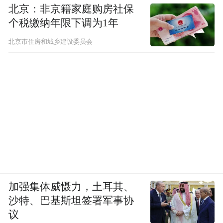
北京：非京籍家庭购房社保
整体来看，小米SU7的智驾通行策略整体偏
个税缴纳年限下调为1年
保守，对非机动车的避让优先级设置过高，7
北京市住房和城乡建设委员会
次接管中有两次源于通行效率过低。但即便
避让逻辑如此保守，仍出现了面对高速横穿
非机动车时观察不及时的情况。除此之外，
还有两次接管源于误入非机动车道，两次接
管源于路线预判失误错过路口，这类基础感
知与路线规划的偏差，放在2026年年中的时
间节点来看，仍有较大优化空间。回看车辆
走错路线时的SR界面能够发现，系统的博弈
过程始终纠结，呈现出 “知道正确路线但无法
加强集体威慑力，土耳其、
沙特、巴基斯坦签署军事协
落地执行” 的状态，也从侧面反映出其自主路
议
线规划能力仍有欠缺，极端拥堵场景下还需