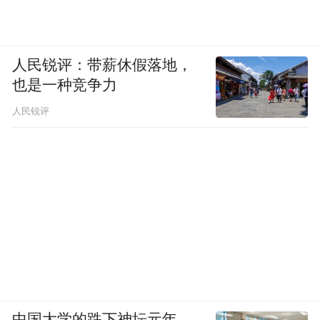
动接管通过。后续路段中，对向车辆被非机
动车阻挡，系统再次因非机动车因素迟迟不
敢转弯，等待后仍无法顺畅通行，我们进行
人民锐评：带薪休假落地，
第五次手动接管。
也是一种竞争力
人民锐评
行驶途中，系统预判到前方公交车可能侵入
本车道，提前一段距离减速，该决策逻辑合
理。但随后系统选择了跟随最右侧车道的前
车行驶，该车道有三处汇入口，车流汇入量
大、拥堵程度更高，并非最优行驶路线；系
统依旧采用稳妥的跟车策略，既影响了通行
效率，也增加了车流博弈的风险。
中国大学的跌下神坛元年