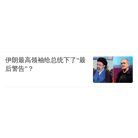
辆时不再盲目等待，绕行决策更果断，底层
感知与场景理解能力都有显著提升。
综合来看，全新小米SU7的智驾表现已具备
较强的竞争力，基本一只脚迈入了行业第一
梯队，对于21.99万元的入门车型而言尤为难
伊朗最高领袖给总统下了“最
得。若要真正跻身行业领先水平，仍需补充
后警告”？
更多极端复杂场景的训练，优化行车博弈的
决策果断性。
下一期内容中，我们将在相同测试场景下展
开对比实测，两款热门SUV同台竞技，究竟
谁能取得更优成绩？欢迎持续关注凰家评
测・凰家智车局