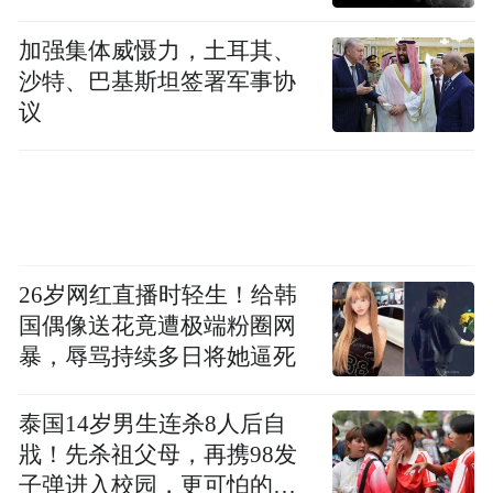
理性：左转后随即需要右转驶入辅路，第二
加强集体威慑力，土耳其、
车道可避免后续连续变道合流的博弈风险，
沙特、巴基斯坦签署军事协
路线规划的前瞻性优于多数同类型智驾系
议
统。这一决策的优势很快得到体现：完成左
转后，车辆无需与右侧车流博弈即可顺利并
入目标车道。但后续因前方车辆阻挡，该车
道选择的优势未能完全发挥；若系统决策更
激进一些，抓住空隙向右侧变道进入右转车
26岁网红直播时轻生！给韩
道，通行效率会更高。最终在前车起步后，
国偶像送花竟遭极端粉圈网
暴，辱骂持续多日将她逼死
系统顺利完成变道，驶入右转车道。
泰国14岁男生连杀8人后自
戕！先杀祖父母，再携98发
子弹进入校园，更可怕的细