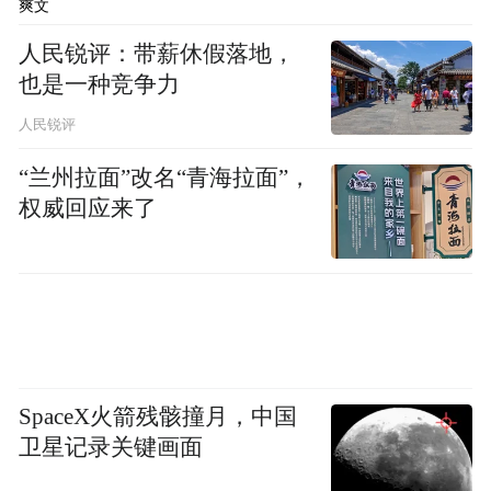
偏慢。途经施工路段时，系统抓住通行空隙
爽文
向左变道，主动规避施工区域，随后主动礼
人民锐评：带薪休假落地，
让对向车辆，策略偏保守。
也是一种竞争力
人民锐评
“兰州拉面”改名“青海拉面”，
权威回应来了
SpaceX火箭残骸撞月，中国
左转路口处，系统没有选择常规的最左侧车
卫星记录关键画面
道，而是驶入左数第二车道。该决策更具合