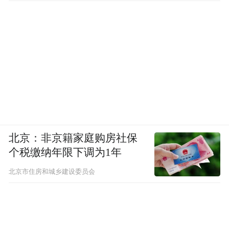
路口能够顺利完成变道，便不会陷入此处的
被动局面。
右转路段有大型货车、公交与非机动车混
行，系统持续礼让通行；随后因地面施工导
致车道边界变化，系统未能及时识别出当前
车道为非机动车道，径直驶入该区域，存在
安全隐患，我们进行第三次手动接管修正路
线。
北京：非京籍家庭购房社保
个税缴纳年限下调为1年
途经限时公交车道时，系统识别速度较快，
北京市住房和城乡建设委员会
看到地面黄线后立即向左变道避让；面对路
边临停车辆，系统同样识别精准，主动绕行
通过，未出现无意义的排队等待。