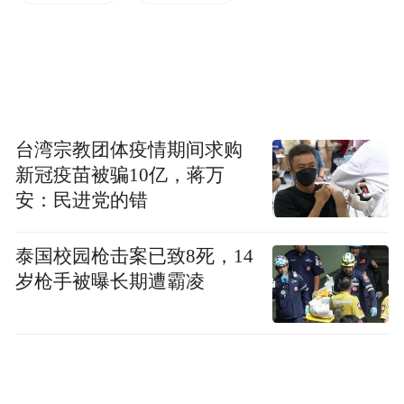
慢，再次发起向右变道，顺利驶入最优行驶
路线。途经路口时，右侧车辆突然加塞，系
统快速完成减速让行，平稳驶入匝道。
面对前方设有两组直行与左转信号灯、分别
台湾宗教团体疫情期间求购
对应两组车道的复杂路口，系统未受多组信
新冠疫苗被骗10亿，蒋万
安：民进党的错
号灯干扰，准确遵循最左侧左转信号灯的指
示，顺利完成左转操作。
泰国校园枪击案已致8死，14
岁枪手被曝长期遭霸凌
随后车辆根据导航指引驶入中间直行车道，
途中系统曾发起一次变道决策，选择跟随前
车行驶。从逻辑上看，该决策以安全性优
先，通过跟随前车降低操作失误风险，但不