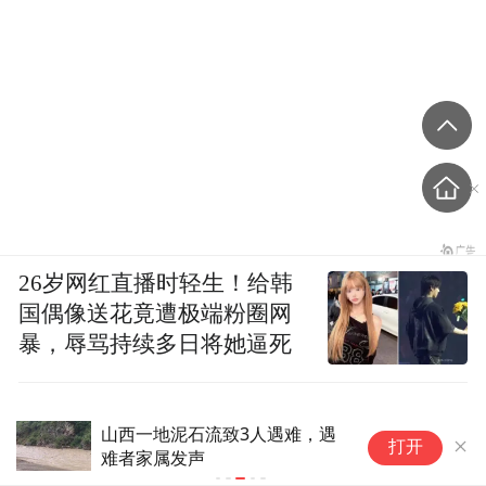
26岁网红直播时轻生！给韩
国偶像送花竟遭极端粉圈网
暴，辱骂持续多日将她逼死
山西一地泥石流致3人遇难，遇
云
打开
难者家属发声
路
回