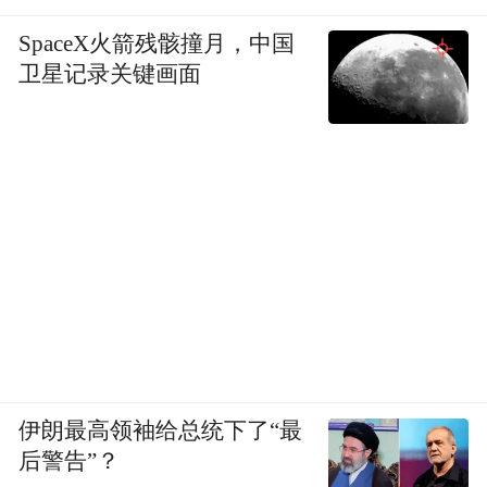
目前华为ADS、小鹏XNGP等成熟智驾系统
SpaceX火箭残骸撞月，中国
均可顺畅通过该场景，小米若要跻身行业顶
卫星记录关键画面
尖梯队，仍需补充对应场景的模型训练与能
力升级。
继续行驶过程中，系统受地面导流线误导，
驶入最左侧车道，导致在大山子这类短距离
路口内，无法完成连续4条车道的变更以抵达
右转车道。系统变道反应本身表现尚可，但
短路口叠加高密度车流的条件下，前期路线
预判失误导致后续操作空间不足，我们最终
在实线前手动接管通过，这是本次第二次接
伊朗最高领袖给总统下了“最
管。
后警告”？