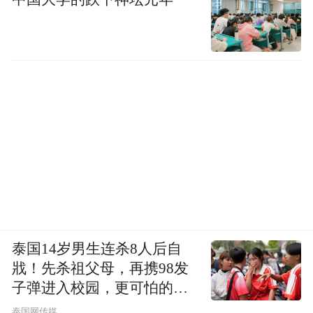
行至一处右转路口时，系统未及时发起转弯
决策，车速保持在33km/h，行驶方向与速度
均无法满足及时右转的要求，出现行驶路线
偏差。从SR界面可见，系统临近路口仍未最
泰国14岁男生连杀8人后自
戕！先杀祖父母，再携98发
终确认右转路线，曾短暂锁定右转路径，随
子弹进入校园，更可怕的细
即又被地面导流线干扰判断，我们进行第六
节公布了
泰国网传媒