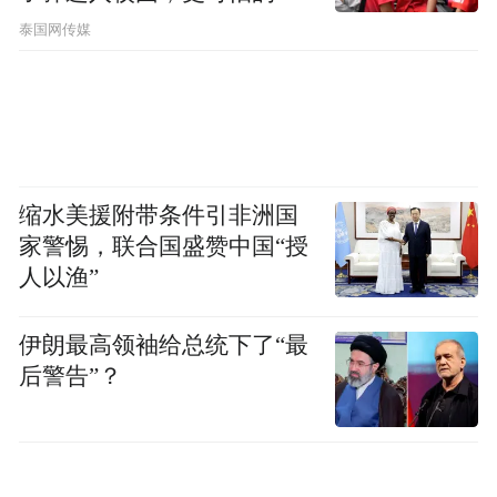
节公布了
泰国网传媒
缩水美援附带条件引非洲国
早高峰测试抵达终点，小米SU7标准版全程
家警惕，联合国盛赞中国“授
实现零接管顺利通行。对比半年前测试的小
人以渔”
米YU7 HAD增强版（早高峰3次接管），小
伊朗最高领袖给总统下了“最
米HAD辅助驾驶的能力提升显著，激光雷达
后警告”？
的标配与XLA认知大模型的迭代，让入门配
置车型也具备了成熟的城市通勤能力。至于
晚高峰更复杂的路况下，车辆能否延续零接