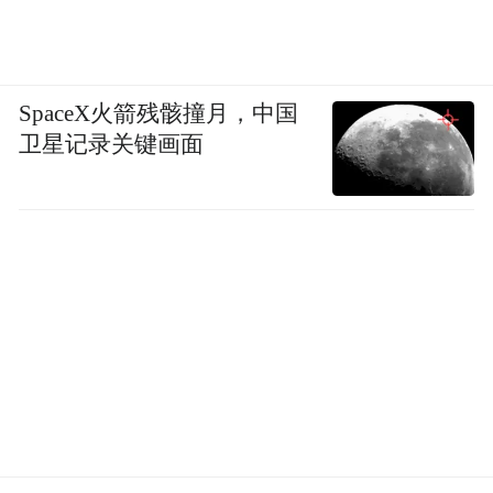
那以上就是本期全部内容，如果你觉得内容
还不错，欢迎点赞、在看支持一下，这里是
SpaceX火箭残骸撞月，中国
凰家评测，我们下期再见，拜拜！
卫星记录关键画面
(本文章版权归凤凰网所有，未经授权，不得转载)