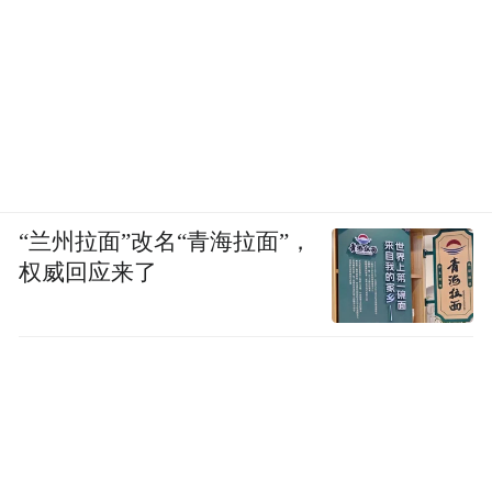
管的表现，还需进一步验证。
晚高峰实测：7次接管，优劣并存
晚高峰路况拥堵程度更高、场景更复杂，我
们原地开启HAD领航辅助功能开始测试。起
步阶段系统主动减速礼让行人，但刹车力度
的把控不够平顺。右转汇入主路时，左侧有
“兰州拉面”改名“青海拉面”，
权威回应来了
车辆同步汇入，系统原本具备汇入条件，却
因受左后方车辆干扰再次减速，整体策略与
早高峰一致，风格偏保守，遇任何潜在干扰
都会优先选择避让。